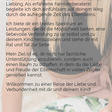
Liebling. Als erfahrene Familienberaterin
begleite ich dich einfühlsam auf deinem Weg
durch die aufregende Zeit des Elternseins.
Ich biete dir ein breites Spektrum an
Leistungen, die dir die Möglichkeit bieten, eine
liebevolle Verbindung zu dir selbst und zu
deinem Kind herzustellen und stehe dir mit
Rat und Tat zur Seite
Mein Ziel ist es, dir nicht nur fachliche
Unterstützung anzubieten, sondern auch
einen Raum zu schaffen, in dem du die Liebe
und Freude der Elternschaft in vollen Zügen
genießen kannst.
Willkommen zu einer Reise der Liebe und
Verbundenheit mit dir und deinem Kind!